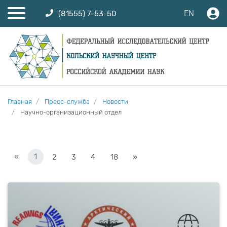
EN
(81555) 7-53-50
Главная
Пресс-служба
Новости
Научно-организационный отдел
«
1
2
3
4
18
»