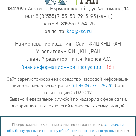
184209 г.Апатиты, Мурманская обл., ул.Ферсмана, 14
тел.: 8 (81555) 7-53-50; 79-5-95 (канц.)
факс: 8 (81555) 7-64-25
эл.почта:
ksc@ksc.ru
Наименование издания - Сайт ФИЦ КНЦ РАН
Учредитель - ФИЦ КНЦ РАН
Главный редактор - к.т.н. Карпов А.С.
16+
Знак информационной продукции
-
Сайт зарегистрирован как средство массовой информации;
номер записи о регистрации
ЭЛ № ФС 77 - 75270
. Дата
регистрации 07.03.2019.
Выдано Федеральной службой по надзору в сфере связи,
информационных технологий и массовых коммуникаций.
адрес редакции
ya.stogova@ksc.ru
телефон редакции
81555-79-516
Продолжая использование сайта, вы соглашаетесь с
согласие на
обработку данных
и
политику обработки персональных данных
в ином
Продолжая использование сайта, вы соглашаетесь с
согласие на обработку данных
и
Политику