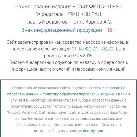
Наименование издания - Сайт ФИЦ КНЦ РАН
Учредитель - ФИЦ КНЦ РАН
Главный редактор - к.т.н. Карпов А.С.
16+
Знак информационной продукции
-
Сайт зарегистрирован как средство массовой информации;
номер записи о регистрации
ЭЛ № ФС 77 - 75270
. Дата
регистрации 07.03.2019.
Выдано Федеральной службой по надзору в сфере связи,
информационных технологий и массовых коммуникаций.
адрес редакции
ya.stogova@ksc.ru
телефон редакции
81555-79-516
Продолжая использование сайта, вы соглашаетесь с
согласие на
обработку данных
и
политику обработки персональных данных
в ином
Продолжая использование сайта, вы соглашаетесь с
согласие на обработку данных
и
Политику
случае вам необходимо покинуть сайт. Сбор и обработка данных о
обработки персональных данных
в ином случае вам необходимо покинуть сайт. Сбор и обработка
посетителях осуществляются с помощью метрической программы
данных о посетителях осуществляются с помощью метрической программы "Яндекс Метрика".
"Яндекс Метрика". Сайт использует файлы cookies для взаимодействия
Сайт использует файлы cookies для взаимодействия с вами. Вы можете согласиться на
использование cookies или заблокировать их использование, изменив настройки вашего интернет-
с вами. Вы можете согласиться на использование cookies или
браузера, следуя
инструкции
заблокировать их использование, изменив настройки вашего
интернет-браузера, следуя
инструкции