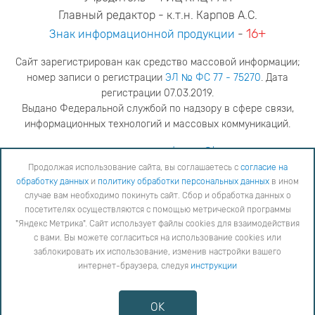
Главный редактор - к.т.н. Карпов А.С.
16+
Знак информационной продукции
-
Сайт зарегистрирован как средство массовой информации;
номер записи о регистрации
ЭЛ № ФС 77 - 75270
. Дата
регистрации 07.03.2019.
Выдано Федеральной службой по надзору в сфере связи,
информационных технологий и массовых коммуникаций.
адрес редакции
ya.stogova@ksc.ru
телефон редакции
81555-79-516
Продолжая использование сайта, вы соглашаетесь с
согласие на
обработку данных
и
политику обработки персональных данных
в ином
Продолжая использование сайта, вы соглашаетесь с
согласие на обработку данных
и
Политику
случае вам необходимо покинуть сайт. Сбор и обработка данных о
обработки персональных данных
в ином случае вам необходимо покинуть сайт. Сбор и обработка
посетителях осуществляются с помощью метрической программы
данных о посетителях осуществляются с помощью метрической программы "Яндекс Метрика".
"Яндекс Метрика". Сайт использует файлы cookies для взаимодействия
Сайт использует файлы cookies для взаимодействия с вами. Вы можете согласиться на
использование cookies или заблокировать их использование, изменив настройки вашего интернет-
с вами. Вы можете согласиться на использование cookies или
браузера, следуя
инструкции
заблокировать их использование, изменив настройки вашего
интернет-браузера, следуя
инструкции
Copyright © 2026
Противодействие коррупции
OK