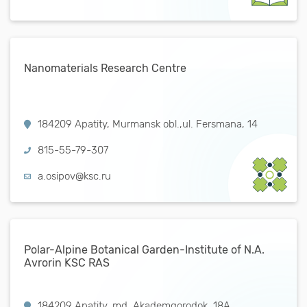
Nanomaterials Research Centre
184209 Apatity, Murmansk obl.,ul. Fersmana, 14
815-55-79-307
a.osipov@ksc.ru
Polar-Alpine Botanical Garden-Institute of N.A.
Avrorin KSC RAS
184209 Apatity, md. Akademgorodok, 18A.