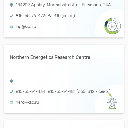
184209 Apatity, Murmansk obl.,ul. Fersmana, 24А
815-55-76-472; 79-310 (секр.)
iep@ksc.ru
Northern Energetics Research Centre
815-55-74-434; 815-55-74-181 (доб. 312 - секр.)
nerc@ksc.ru