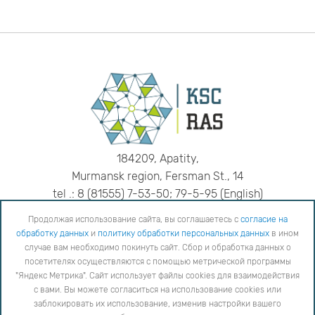
184209, Apatity,
Murmansk region, Fersman St., 14
tel .: 8 (81555) 7-53-50; 79-5-95 (English)
fax: 8 (81555) 7-64-25
Продолжая использование сайта, вы соглашаетесь с
согласие на
e-mail:
admin@admksc.apatity.ru
обработку данных
и
политику обработки персональных данных
в ином
Продолжая использование сайта, вы соглашаетесь с
согласие на обработку данных
и
Политику
случае вам необходимо покинуть сайт. Сбор и обработка данных о
обработки персональных данных
в ином случае вам необходимо покинуть сайт. Сбор и обработка
посетителях осуществляются с помощью метрической программы
данных о посетителях осуществляются с помощью метрической программы "Яндекс Метрика".
"Яндекс Метрика". Сайт использует файлы cookies для взаимодействия
Сайт использует файлы cookies для взаимодействия с вами. Вы можете согласиться на
использование cookies или заблокировать их использование, изменив настройки вашего интернет-
с вами. Вы можете согласиться на использование cookies или
браузера, следуя
инструкции
заблокировать их использование, изменив настройки вашего