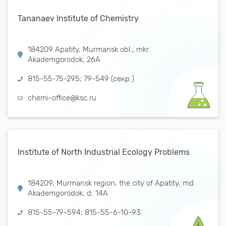
Tananaev Institute of Chemistry
184209 Apatity, Murmansk obl., mkr.
Akademgorodok, 26А
815-55-75-295; 79-549 (секр.)
chemi-office@ksc.ru
Institute of North Industrial Ecology Problems
184209, Murmansk region, the city of Apatity, md.
Akademgorodok, d. 14A
815-55-79-594; 815-55-6-10-93