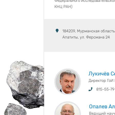
Федерального исследовательског
КНЦ РАН)
184209, Мурманская область
Апатиты, ул. Ферсмана 24
Лукичёв С
Директор ГоИ 
815-55-79
Опалев Ал
Ведущий научн