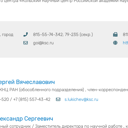
о центра «Кольский научный центр Российской академии наук
, город
815-55-74-342; 79-235 (секр.)
81
goi@ksc.ru
ht
ергей Вячеславович
КНЦ РАН (обособленного подразделения) , член-корреспондент
-520 / +7 (815) 557-43-42
s.lukichev@ksc.ru
ександр Сергеевич
ый сотрудник / Заместитель директора по научной работе , к.