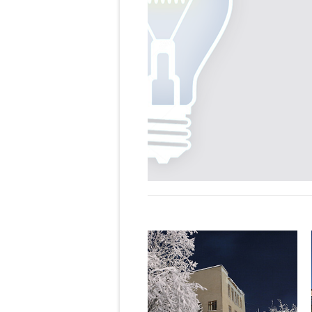
ьной среды для
е инструментов
ческими комплексами.
лгоритмов и
щего массива горных
огии, предназначенный
й в инструментах
лгоритмы комплекса
жения и свойств моделей
руг на друга.
ждений, основанный на
 разработки и
труктурных факторов.
расчетах с