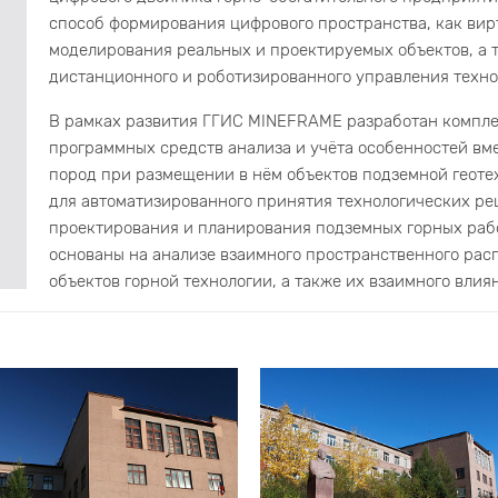
способ формирования цифрового пространства, как вир
моделирования реальных и проектируемых объектов, а 
дистанционного и роботизированного управления техн
В рамках развития ГГИС MINEFRAME разработан компле
программных средств анализа и учёта особенностей в
пород при размещении в нём объектов подземной геоте
для автоматизированного принятия технологических р
проектирования и планирования подземных горных раб
основаны на анализе взаимного пространственного рас
объектов горной технологии, а также их взаимного влиян
Геотехнология
Предложен метод инвестиционной оценки освоения ме
компьютерном моделировании горно-геологических усл
комплексном учете климатических, экологических и ин
Метод базируется на автоматизированных многовариант