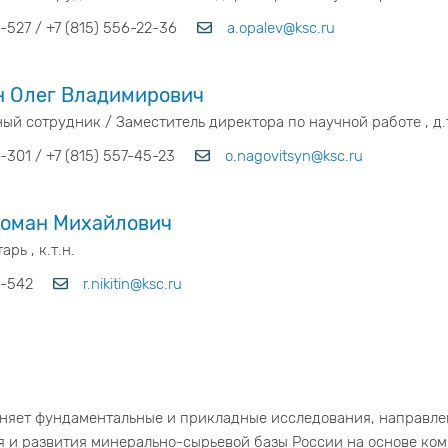
-527 / +7 (815) 556-22-36
a.opalev@ksc.ru
н Олег Владимирович
ый сотрудник / Заместитель директора по научной работе , д.т
-301 / +7 (815) 557-45-23
o.nagovitsyn@ksc.ru
Роман Михайлович
рь , к.т.н.
9-542
r.nikitin@ksc.ru
няет фундаментальные и прикладные исследования, направле
ия и развития минерально-сырьевой базы России на основе ко