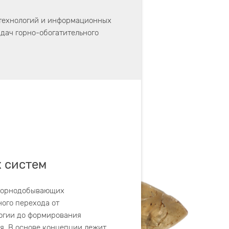
технологий и информационных
дач горно-обогатительного
 систем
горнодобывающих
ого перехода от
логии до формирования
я. В основе концепции лежит