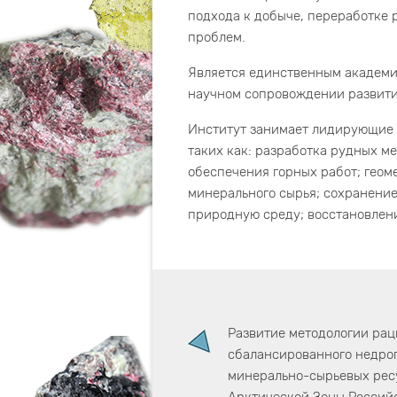
подхода к добыче, переработке 
проблем.
Является единственным академи
научном сопровождении развити
Институт занимает лидирующие 
таких как: разработка рудных м
обеспечения горных работ; геом
минерального сырья; сохранение
природную среду; восстановлен
Развитие методологии рац
сбалансированного недро
минерально-сырьевых рес