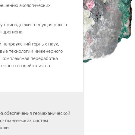
 решению экологических
у принадлежит ведущая роль в
нцрегиона.
 направлений горных наук,
овые технологии инженерного
; комплексная переработка
генного воздействия на
ов обеспечения геомеханической
о-технических систем
асли.