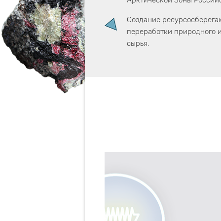
Арктической Зоны Россий
Создание ресурсосберега
переработки природного и
сырья.
истем
одобывающих
перехода от
 до формирования
 основе концепции лежит