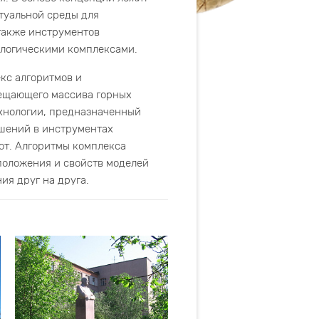
туальной среды для
также инструментов
ологическими комплексами.
кс алгоритмов и
мещающего массива горных
хнологии, предназначенный
ешений в инструментах
от. Алгоритмы комплекса
положения и свойств моделей
ия друг на друга.
сторождений, основанный на
овий разработки и
фраструктурных факторов.
ных расчетах с