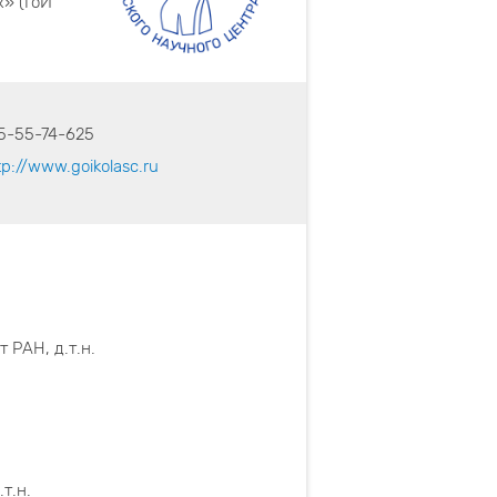
» (ГоИ
5-55-74-625
tp://www.goikolasc.ru
 РАН, д.т.н.
т.н.