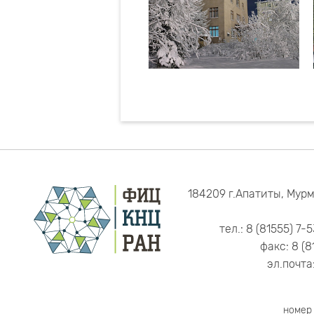
яет минимизировать
сть оценки
 месторождений.
технологии отработки
озможной зоны
имые при формировании
труктуры на
184209 г.Апатиты, Мурм
устойчивости
й. Оценка основана на
тел.: 8 (81555) 7-
ия фильтрационно-
факс: 8 (8
аблюдений за
эл.почта
поверхностный.
ях Кольского
ющих регионах РФ.
номер