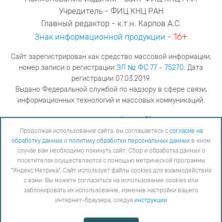
Учредитель - ФИЦ КНЦ РАН
Главный редактор - к.т.н. Карпов А.С.
16+
Знак информационной продукции
-
Сайт зарегистрирован как средство массовой информации;
номер записи о регистрации
ЭЛ № ФС 77 - 75270
. Дата
регистрации 07.03.2019.
Выдано Федеральной службой по надзору в сфере связи,
информационных технологий и массовых коммуникаций.
адрес редакции
ya.stogova@ksc.ru
телефон редакции
81555-79-516
Продолжая использование сайта, вы соглашаетесь с
согласие на
обработку данных
и
политику обработки персональных данных
в ином
Продолжая использование сайта, вы соглашаетесь с
согласие на обработку данных
и
Политику
случае вам необходимо покинуть сайт. Сбор и обработка данных о
обработки персональных данных
в ином случае вам необходимо покинуть сайт. Сбор и обработка
посетителях осуществляются с помощью метрической программы
данных о посетителях осуществляются с помощью метрической программы "Яндекс Метрика".
"Яндекс Метрика". Сайт использует файлы cookies для взаимодействия
Сайт использует файлы cookies для взаимодействия с вами. Вы можете согласиться на
использование cookies или заблокировать их использование, изменив настройки вашего интернет-
с вами. Вы можете согласиться на использование cookies или
браузера, следуя
инструкции
заблокировать их использование, изменив настройки вашего
интернет-браузера, следуя
инструкции
Copyright © 2026