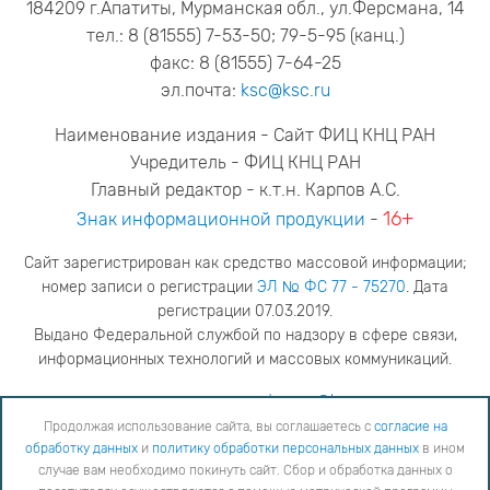
184209 г.Апатиты, Мурманская обл., ул.Ферсмана, 14
тел.: 8 (81555) 7-53-50; 79-5-95 (канц.)
факс: 8 (81555) 7-64-25
эл.почта:
ksc@ksc.ru
Наименование издания - Сайт ФИЦ КНЦ РАН
Учредитель - ФИЦ КНЦ РАН
Главный редактор - к.т.н. Карпов А.С.
16+
Знак информационной продукции
-
Сайт зарегистрирован как средство массовой информации;
номер записи о регистрации
ЭЛ № ФС 77 - 75270
. Дата
регистрации 07.03.2019.
Выдано Федеральной службой по надзору в сфере связи,
информационных технологий и массовых коммуникаций.
адрес редакции
ya.stogova@ksc.ru
телефон редакции
81555-79-516
Продолжая использование сайта, вы соглашаетесь с
согласие на
обработку данных
и
политику обработки персональных данных
в ином
Продолжая использование сайта, вы соглашаетесь с
согласие на обработку данных
и
Политику
случае вам необходимо покинуть сайт. Сбор и обработка данных о
обработки персональных данных
в ином случае вам необходимо покинуть сайт. Сбор и обработка