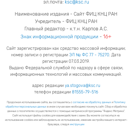
эл.почта:
ksc@ksc.ru
Наименование издания - Сайт ФИЦ КНЦ РАН
Учредитель - ФИЦ КНЦ РАН
Главный редактор - к.т.н. Карпов А.С.
16+
Знак информационной продукции
-
Сайт зарегистрирован как средство массовой информации;
номер записи о регистрации
ЭЛ № ФС 77 - 75270
. Дата
регистрации 07.03.2019.
Выдано Федеральной службой по надзору в сфере связи,
информационных технологий и массовых коммуникаций.
адрес редакции
ya.stogova@ksc.ru
телефон редакции
81555-79-516
Продолжая использование сайта, вы соглашаетесь с
согласие на обработку данных
и
Политику
обработки персональных данных
в ином случае вам необходимо покинуть сайт. Сбор и обработка
данных о посетителях осуществляются с помощью метрической программы "Яндекс Метрика".
Сайт использует файлы cookies для взаимодействия с вами. Вы можете согласиться на
использование cookies или заблокировать их использование, изменив настройки вашего интернет-
браузера, следуя
инструкции