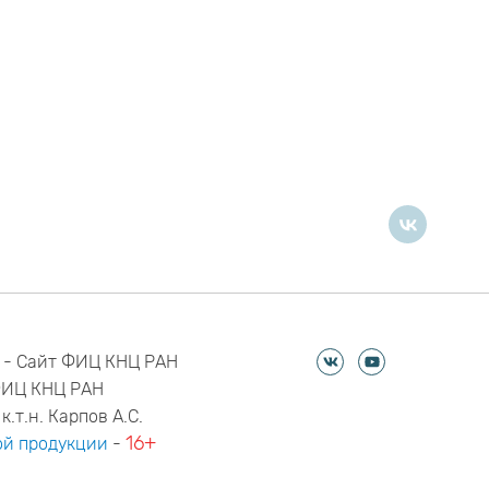
 - Сайт ФИЦ КНЦ РАН
ФИЦ КНЦ РАН
к.т.н. Карпов А.С.
16+
й продукции
-