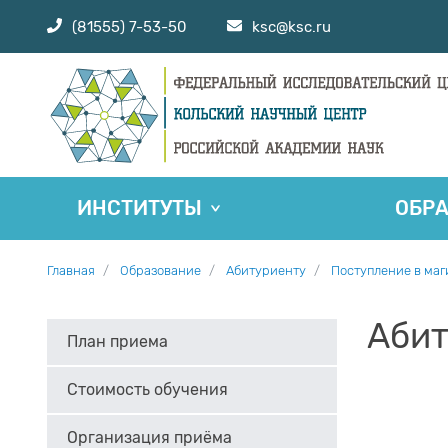
(81555) 7-53-50
ksc@ksc.ru
ИНСТИТУТЫ
ОБР
Главная
Образование
Абитуриенту
Поступление в маг
Абит
План приема
Стоимость обучения
Организация приёма