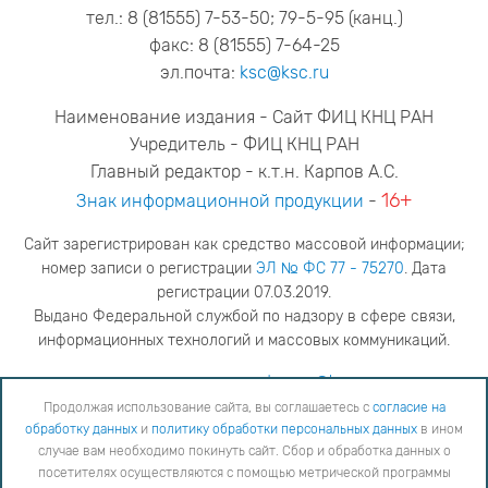
тел.: 8 (81555) 7-53-50; 79-5-95 (канц.)
факс: 8 (81555) 7-64-25
эл.почта:
ksc@ksc.ru
Наименование издания - Сайт ФИЦ КНЦ РАН
Учредитель - ФИЦ КНЦ РАН
Главный редактор - к.т.н. Карпов А.С.
16+
Знак информационной продукции
-
Сайт зарегистрирован как средство массовой информации;
номер записи о регистрации
ЭЛ № ФС 77 - 75270
. Дата
регистрации 07.03.2019.
Выдано Федеральной службой по надзору в сфере связи,
информационных технологий и массовых коммуникаций.
адрес редакции
ya.stogova@ksc.ru
телефон редакции
81555-79-516
Продолжая использование сайта, вы соглашаетесь с
согласие на
обработку данных
и
политику обработки персональных данных
в ином
Продолжая использование сайта, вы соглашаетесь с
согласие на обработку данных
и
Политику
случае вам необходимо покинуть сайт. Сбор и обработка данных о
обработки персональных данных
в ином случае вам необходимо покинуть сайт. Сбор и обработка
посетителях осуществляются с помощью метрической программы
данных о посетителях осуществляются с помощью метрической программы "Яндекс Метрика".