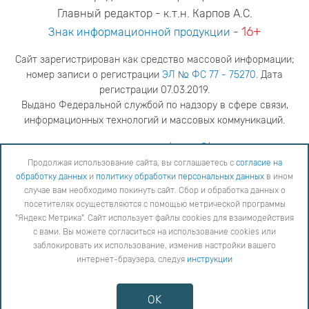
Главный редактор - к.т.н. Карпов А.С.
16+
Знак информационной продукции
-
Сайт зарегистрирован как средство массовой информации;
номер записи о регистрации
ЭЛ № ФС 77 - 75270
. Дата
регистрации 07.03.2019.
Выдано Федеральной службой по надзору в сфере связи,
информационных технологий и массовых коммуникаций.
адрес редакции
ya.stogova@ksc.ru
телефон редакции
81555-79-516
Продолжая использование сайта, вы соглашаетесь с
согласие на
обработку данных
и
политику обработки персональных данных
в ином
Продолжая использование сайта, вы соглашаетесь с
согласие на обработку данных
и
Политику
случае вам необходимо покинуть сайт. Сбор и обработка данных о
обработки персональных данных
в ином случае вам необходимо покинуть сайт. Сбор и обработка
посетителях осуществляются с помощью метрической программы
данных о посетителях осуществляются с помощью метрической программы "Яндекс Метрика".
"Яндекс Метрика". Сайт использует файлы cookies для взаимодействия
Сайт использует файлы cookies для взаимодействия с вами. Вы можете согласиться на
использование cookies или заблокировать их использование, изменив настройки вашего интернет-
с вами. Вы можете согласиться на использование cookies или
браузера, следуя
инструкции
заблокировать их использование, изменив настройки вашего
интернет-браузера, следуя
инструкции
Copyright © 2026
Противодействие коррупции
OK