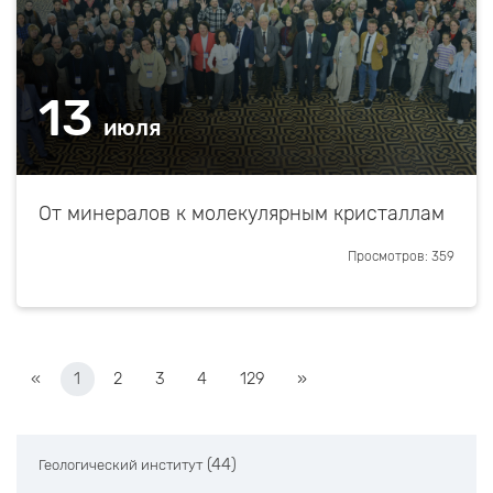
13
июля
От минералов к молекулярным кристаллам
Просмотров: 359
«
1
2
3
4
129
»
(44)
Геологический институт