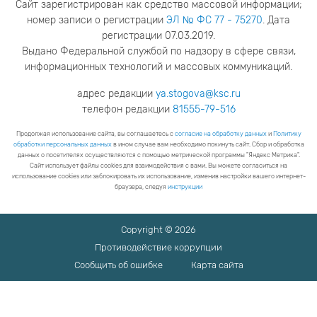
Сайт зарегистрирован как средство массовой информации;
номер записи о регистрации
ЭЛ № ФС 77 - 75270
. Дата
регистрации 07.03.2019.
Выдано Федеральной службой по надзору в сфере связи,
информационных технологий и массовых коммуникаций.
адрес редакции
ya.stogova@ksc.ru
телефон редакции
81555-79-516
Продолжая использование сайта, вы соглашаетесь с
согласие на обработку данных
и
Политику
обработки персональных данных
в ином случае вам необходимо покинуть сайт. Сбор и обработка
данных о посетителях осуществляются с помощью метрической программы "Яндекс Метрика".
Сайт использует файлы cookies для взаимодействия с вами. Вы можете согласиться на
использование cookies или заблокировать их использование, изменив настройки вашего интернет-
браузера, следуя
инструкции
Copyright © 2026
Противодействие коррупции
Сообщить об ошибке
Карта сайта