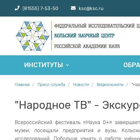
(81555) 7-53-50
ksc@ksc.ru
ИНСТИТУТЫ
ОБР
Главная
Пресс-служба
Новости
Видеосюжеты
"Нар
"Народное ТВ" - Экску
Всероссийский фестиваль «Наука 0+» завершает
музеи, посещали предприятия и вузы, Кольс
исследований. Побольше узнать о работе учёны