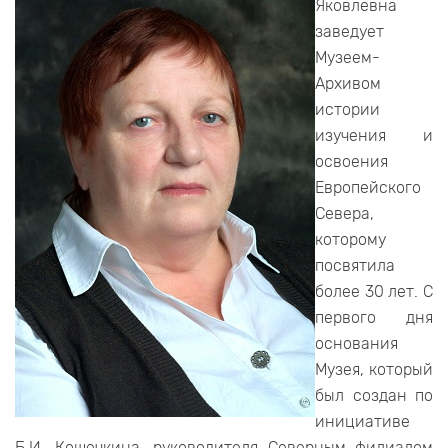
Яковлевна
заведует
Музеем-
Архивом
истории
изучения и
освоения
Европейского
Севера,
которому
посвятила
более 30 лет. С
первого дня
основания
Музея, который
был создан по
инициативе
Б.И. Кошечкина, руководителя Северным филиалом