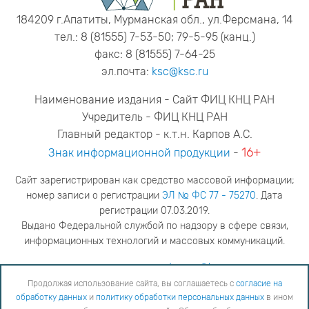
184209 г.Апатиты, Мурманская обл., ул.Ферсмана, 14
тел.: 8 (81555) 7-53-50; 79-5-95 (канц.)
факс: 8 (81555) 7-64-25
эл.почта:
ksc@ksc.ru
Наименование издания - Сайт ФИЦ КНЦ РАН
Учредитель - ФИЦ КНЦ РАН
Главный редактор - к.т.н. Карпов А.С.
16+
Знак информационной продукции
-
Сайт зарегистрирован как средство массовой информации;
номер записи о регистрации
ЭЛ № ФС 77 - 75270
. Дата
регистрации 07.03.2019.
Выдано Федеральной службой по надзору в сфере связи,
информационных технологий и массовых коммуникаций.
адрес редакции
ya.stogova@ksc.ru
телефон редакции
81555-79-516
Продолжая использование сайта, вы соглашаетесь с
согласие на
обработку данных
и
политику обработки персональных данных
в ином
Продолжая использование сайта, вы соглашаетесь с
согласие на обработку данных
и
Политику