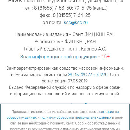
184209 г.Апатиты, Мурманская обл., ул.Ферсмана, 14
тел.: 8 (81555) 7-53-50; 79-5-95 (канц.)
факс: 8 (81555) 7-64-25
эл.почта:
ksc@ksc.ru
Наименование издания - Сайт ФИЦ КНЦ РАН
Учредитель - ФИЦ КНЦ РАН
Главный редактор - к.т.н. Карпов А.С.
16+
Знак информационной продукции
-
Сайт зарегистрирован как средство массовой информации;
номер записи о регистрации
ЭЛ № ФС 77 - 75270
. Дата
регистрации 07.03.2019.
Выдано Федеральной службой по надзору в сфере связи,
информационных технологий и массовых коммуникаций.
адрес редакции
ya.stogova@ksc.ru
телефон редакции
81555-79-516
Продолжая использование сайта, вы соглашаетесь с
согласие на
обработку данных
и
политику обработки персональных данных
в ином
Продолжая использование сайта, вы соглашаетесь с
согласие на обработку данных
и
Политику
случае вам необходимо покинуть сайт. Сбор и обработка данных о
обработки персональных данных
в ином случае вам необходимо покинуть сайт. Сбор и обработка
посетителях осуществляются с помощью метрической программы