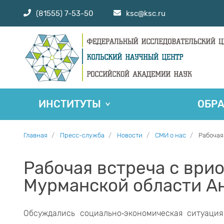
(81555) 7-53-50
ksc@ksc.ru
ИНСТИТУТЫ
ОБР
Главная
Пресс-служба
Новости
СМИ о нас
Рабочая
Рабочая встреча с ври
Мурманской области А
Обсуждались социально‑экономическая ситуаци