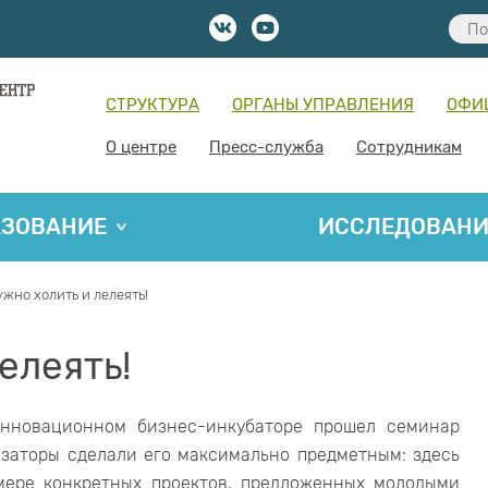
СТРУКТУРА
ОРГАНЫ УПРАВЛЕНИЯ
ОФИ
О центре
Пресс-служба
Сотрудникам
АЗОВАНИЕ
ИССЛЕДОВАН
ужно холить и лелеять!
елеять!
нновационном бизнес-инкубаторе прошел семинар
заторы сделали его максимально предметным: здесь
мере конкретных проектов, предложенных молодыми