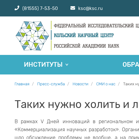
(81555) 7-53-50
ksc@ksc.ru
ИНСТИТУТЫ
ОБР
Главная
Пресс-служба
Новости
СМИ о нас
Таких н
Таких нужно холить и л
В рамках V Дней инноваций в региональном и
«Коммерциализация научных разработок». Органи
шло обсуждение проблемы не вообще, а на при