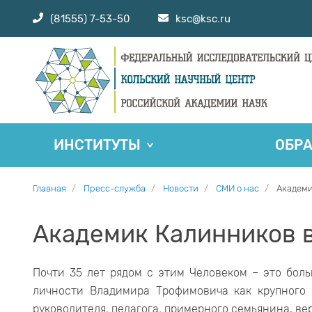
(81555) 7-53-50
ksc@ksc.ru
ИНСТИТУТЫ
ОБР
Главная
Пресс-служба
Новости
СМИ о нас
Академи
Академик Калинников 
Почти 35 лет рядом с этим Человеком – это боль
личности Владимира Трофимовича как крупного у
руководителя, педагога, примерного семьянина, ве