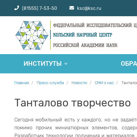
(81555) 7-53-50
ksc@ksc.ru
ИНСТИТУТЫ
ОБР
Главная
Пресс-служба
Новости
СМИ о нас
Тантало
Танталово творчество
Сегодня мобильный есть у каждого, но не задаёт
помимо прочих миниатюрных элементов, содерж
Разработчик технологии получения и материалов 