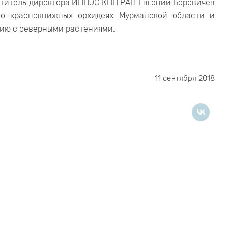
еститель директора ИППЭС КНЦ РАН Евгений Боровичев
 о краснокнижных орхидеях Мурманской области и
ию с северными растениями.
11 сентября 2018