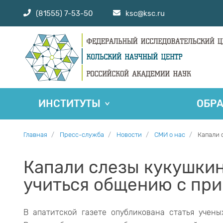
(81555) 7-53-50
ksc@ksc.ru
ИНСТИТУТЫ
ОБР
Главная
Пресс-служба
Новости
СМИ о нас
Капали 
Капали слезы кукушки
учиться общению с пр
В апатитской газете опубликована статья учены