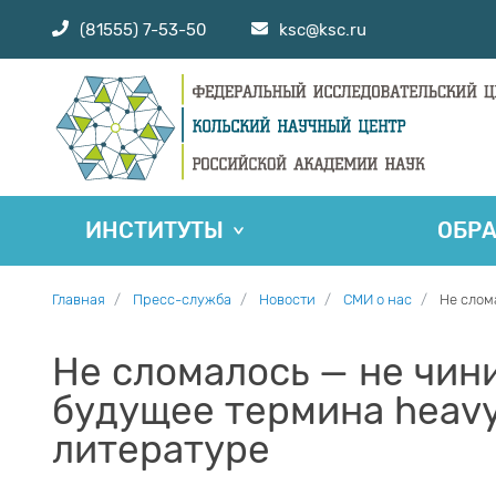
(81555) 7-53-50
ksc@ksc.ru
ИНСТИТУТЫ
ОБР
Главная
Пресс-служба
Новости
СМИ о нас
Не слом
Не сломалось — не чин
будущее термина heavy
литературе