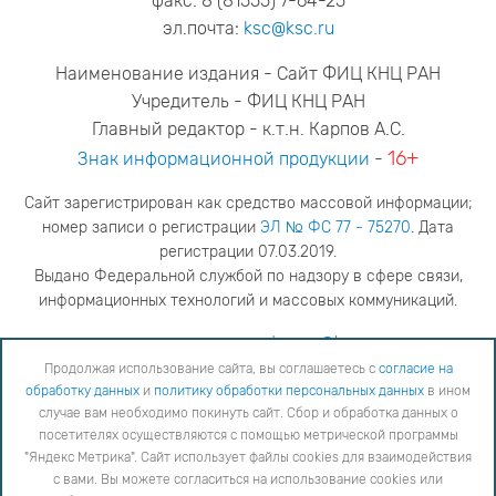
факс: 8 (81555) 7-64-25
эл.почта:
ksc@ksc.ru
Наименование издания - Сайт ФИЦ КНЦ РАН
Учредитель - ФИЦ КНЦ РАН
Главный редактор - к.т.н. Карпов А.С.
16+
Знак информационной продукции
-
Сайт зарегистрирован как средство массовой информации;
номер записи о регистрации
ЭЛ № ФС 77 - 75270
. Дата
регистрации 07.03.2019.
Выдано Федеральной службой по надзору в сфере связи,
информационных технологий и массовых коммуникаций.
адрес редакции
ya.stogova@ksc.ru
телефон редакции
81555-79-516
Продолжая использование сайта, вы соглашаетесь с
согласие на
обработку данных
и
политику обработки персональных данных
в ином
Продолжая использование сайта, вы соглашаетесь с
согласие на обработку данных
и
Политику
случае вам необходимо покинуть сайт. Сбор и обработка данных о
обработки персональных данных
в ином случае вам необходимо покинуть сайт. Сбор и обработка
посетителях осуществляются с помощью метрической программы
данных о посетителях осуществляются с помощью метрической программы "Яндекс Метрика".
"Яндекс Метрика". Сайт использует файлы cookies для взаимодействия
Сайт использует файлы cookies для взаимодействия с вами. Вы можете согласиться на
использование cookies или заблокировать их использование, изменив настройки вашего интернет-
с вами. Вы можете согласиться на использование cookies или
браузера, следуя
инструкции