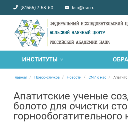
(81555) 7-53-50
ksc@ksc.ru
ИНСТИТУТЫ
ОБР
Главная
Пресс-служба
Новости
СМИ о нас
Апатитс
Апатитские ученые со
болото для очистки ст
горнообогатительного 