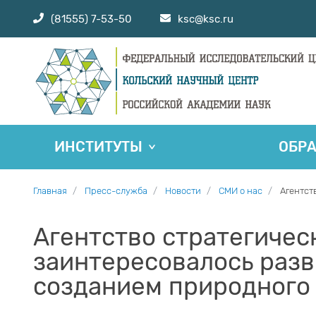
(81555) 7-53-50
ksc@ksc.ru
ИНСТИТУТЫ
ОБР
Главная
Пресс-служба
Новости
СМИ о нас
Агентст
Агентство стратегичес
заинтересовалось разв
созданием природного