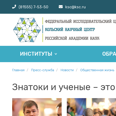
(81555) 7-53-50
ksc@ksc.ru
ИНСТИТУТЫ
ОБР
Главная
Пресс-служба
Новости
Общественная жизнь
Знатоки и ученые – эт