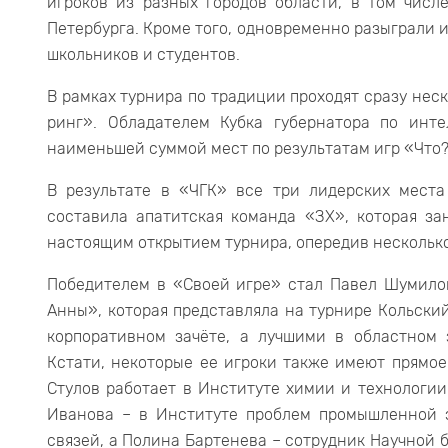
игроков из разных городов области, в том числ
Петербурга. Кроме того, одновременно разыграли 
школьников и студентов.
В рамках турнира по традиции проходят сразу неск
ринг». Обладателем Кубка губернатора по инт
наименьшей суммой мест по результатам игр «Что?
В результате в «ЧГК» все три лидерских мест
составила апатитская команда «ЗХ», которая за
настоящим открытием турнира, опередив нескольк
Победителем в «Своей игре» стал Павел Шумилов
Анны», которая представляла на турнире Кольски
корпоративном зачёте, а лучшими в областном 
Кстати, некоторые ее игроки также имеют прямо
Стулов работает в Институте химии и технологии
Иванова – в Институте проблем промышленной 
связей, а Полина Бартенева – сотрудник Научной 