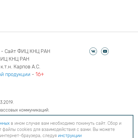
 - Сайт ФИЦ КНЦ РАН
ФИЦ КНЦ РАН
к.т.н. Карпов А.С.
16+
й продукции
-
3.2019.
массовых коммуникаций.
6
анных
в ином случае вам необходимо покинуть сайт. Сбор и
 файлы cookies для взаимодействия с вами. Вы можете
еобходимо покинуть сайт. Сбор и обработка
 интернет-браузера, следуя
инструкции