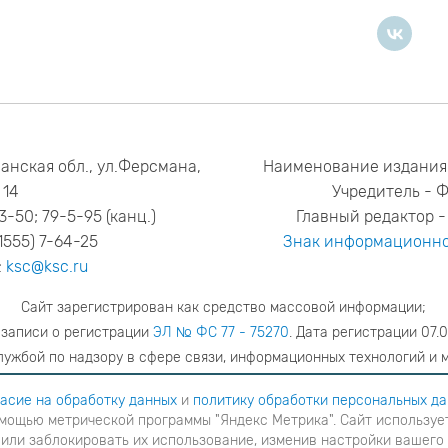
анская обл., ул.Ферсмана,
Наименование издания
14
Учредитель - 
53-50; 79-5-95 (канц.)
Главный редактор - 
1555) 7-64-25
Знак информационно
:
ksc@ksc.ru
Сайт зарегистрирован как средство массовой информации;
 записи о регистрации
ЭЛ № ФС 77 - 75270
. Дата регистрации 07.0
ужбой по надзору в сфере связи, информационных технологий и 
адрес редакции
ya.stogova@ksc.ru
телефон редакции
81555-79-51
асие на обработку данных
и
политику обработки персональных д
мощью метрической программы "Яндекс Метрика". Сайт использует
шаетесь с
согласие на обработку данных
и
Политику обработки персональных данных
в ином случае вам н
 или заблокировать их использование, изменив настройки вашего