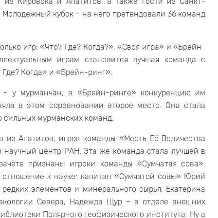
е из Кировска и Апатитов, а также гости из Санкт-
и Молодежный кубок – на него претендовали 36 команд
олько игр: «Что? Где? Когда?», «Своя игра» и «Брейн-
еллектуальным играм становится лучшая команда с
 Где? Когда» и «Брейн-ринг».
а – у мурманчан, в «Брейн-ринге» конкуренцию им
няла в этом соревновании второе место. Она стала
о сильных мурманских команд.
 из Апатитов, игрок команды «Месть Её Величества
й научный центр РАН. Эта же команда стала лучшей в
зачёте признаны игроки команды «Сумчатая сова».
е отношение к науке: капитан «Сумчатой совы» Юрий
 редких элементов и минерального сырья, Екатерина
экологии Севера, Надежда Щур – в отделе внешних
библиотеки Полярного геофизического института. Ну а