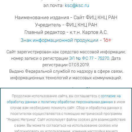
эл.почта:
ksc@ksc.ru
Наименование издания - Сайт ФИЦ КНЦ РАН
Учредитель - ФИЦ КНЦ РАН
Главный редактор - к.т.н. Карпов А.С.
16+
Знак информационной продукции
-
Сайт зарегистрирован как средство массовой информации;
номер записи о регистрации
ЭЛ № ФС 77 - 75270
. Дата
регистрации 07.03.2019.
Выдано Федеральной службой по надзору в сфере связи,
информационных технологий и массовых коммуникаций.
адрес редакции
ya.stogova@ksc.ru
телефон редакции
81555-79-516
Продолжая использование сайта, вы соглашаетесь с
согласие на
обработку данных
и
политику обработки персональных данных
в ином
Продолжая использование сайта, вы соглашаетесь с
согласие на обработку данных
и
Политику
случае вам необходимо покинуть сайт. Сбор и обработка данных о
обработки персональных данных
в ином случае вам необходимо покинуть сайт. Сбор и обработка
посетителях осуществляются с помощью метрической программы
данных о посетителях осуществляются с помощью метрической программы "Яндекс Метрика".
"Яндекс Метрика". Сайт использует файлы cookies для взаимодействия
Сайт использует файлы cookies для взаимодействия с вами. Вы можете согласиться на
использование cookies или заблокировать их использование, изменив настройки вашего интернет-
с вами. Вы можете согласиться на использование cookies или
браузера, следуя
инструкции
заблокировать их использование, изменив настройки вашего