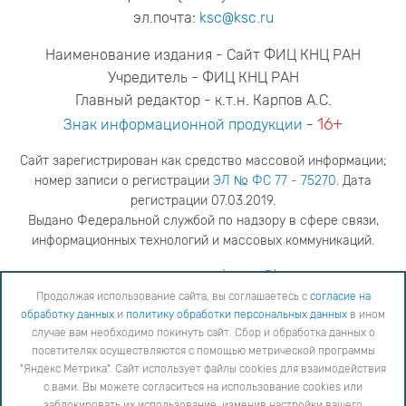
эл.почта:
ksc@ksc.ru
Наименование издания - Сайт ФИЦ КНЦ РАН
Учредитель - ФИЦ КНЦ РАН
Главный редактор - к.т.н. Карпов А.С.
16+
Знак информационной продукции
-
Сайт зарегистрирован как средство массовой информации;
номер записи о регистрации
ЭЛ № ФС 77 - 75270
. Дата
регистрации 07.03.2019.
Выдано Федеральной службой по надзору в сфере связи,
информационных технологий и массовых коммуникаций.
адрес редакции
ya.stogova@ksc.ru
телефон редакции
81555-79-516
Продолжая использование сайта, вы соглашаетесь с
согласие на
обработку данных
и
политику обработки персональных данных
в ином
Продолжая использование сайта, вы соглашаетесь с
согласие на обработку данных
и
Политику
случае вам необходимо покинуть сайт. Сбор и обработка данных о
обработки персональных данных
в ином случае вам необходимо покинуть сайт. Сбор и обработка
посетителях осуществляются с помощью метрической программы
данных о посетителях осуществляются с помощью метрической программы "Яндекс Метрика".
"Яндекс Метрика". Сайт использует файлы cookies для взаимодействия
Сайт использует файлы cookies для взаимодействия с вами. Вы можете согласиться на
использование cookies или заблокировать их использование, изменив настройки вашего интернет-
с вами. Вы можете согласиться на использование cookies или
браузера, следуя
инструкции
заблокировать их использование, изменив настройки вашего