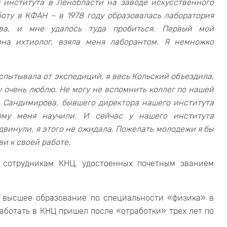
я института в Ленобласти на заводе искусственного
боту в КФАН – в 1978 году образовалась лаборатория
ва, и мне удалось туда пробиться. Первый мой
она ихтиолог, взяла меня лаборантом. Я немножко
спытывала от экспедиций, я весь Кольский объездила,
у очень люблю. Не могу не вспомнить коллег по нашей
, Сандимирова, бывшего директора нашего института
ому меня научили. И сейчас у нашего института
двинули, я этого не ожидала. Пожелать молодежи я бы
ви к своей работе.
 сотрудникам КНЦ, удостоенных почетным званием
л высшее образование по специальности «физика» в
аботать в КНЦ пришел после «отработки» трех лет по