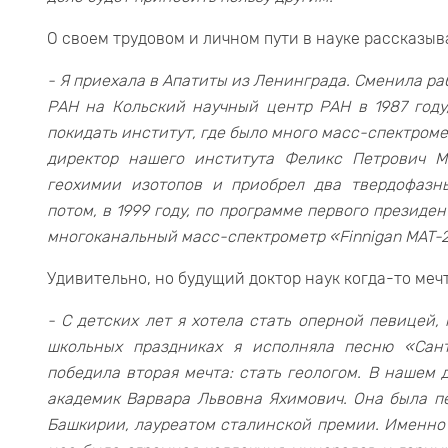
О своем трудовом и личном пути в науке рассказы
- Я приехала в Апатиты из Ленинграда. Сменила ра
РАН на Кольский научный центр РАН в 1987 году
покидать институт, где было много масс-спектроме
директор нашего института Феликс Петрович М
геохимии изотопов и приобрел два твердофазны
потом, в 1999 году, по программе первого презид
многоканальный масс-спектрометр «Finnigan MAT-
Удивительно, но будущий доктор наук когда-то меч
- С детских лет я хотела стать оперной певицей,
школьных праздниках я исполняла песню «Сант
победила вторая мечта: стать геологом. В нашем
академик Варвара Львовна Яхимович. Она была п
Башкирии, лауреатом сталинской премии. Именно о