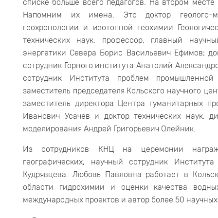
списке больше всего педагогов. На втором месте 
Напомним их имена. Это доктор геолого-ми
геохронологии и изотопной геохимии Геологиче
технических наук, профессор, главный научн
энергетики Севера Борис Васильевич Ефимов; до
сотрудник Горного института Анатолий Александро
сотрудник Института проблем промышленной
заместитель председателя Кольского научного це
заместитель директора Центра гуманитарных п
Иванович Усачев и доктор технических наук, д
моделирования Андрей Григорьевич Олейник.
Из сотрудников КНЦ на церемонии награжд
географических, научный сотрудник Институт
Кудрявцева. Любовь Павловна работает в Кольс
области гидрохимии и оценки качества водны
международных проектов и автор более 50 научных