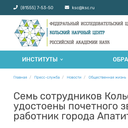
(81555) 7-53-50
ksc@ksc.ru
ИНСТИТУТЫ
ОБР
Главная
Пресс-служба
Новости
Общественная жизнь
Семь сотрудников Коль
удостоены почетного 
работник города Апат