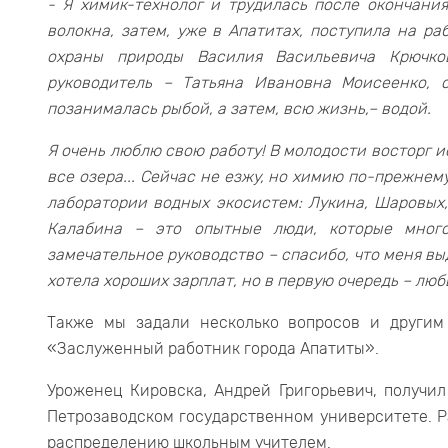
- Я химик-технолог и трудилась после окончани
волокна, затем, уже в Апатитах, поступила на ра
охраны природы Василия Васильевича Крючко
руководитель – Татьяна Ивановна Моисеенко, 
позанималась рыбой, а затем, всю жизнь,– водой.
Я очень люблю свою работу! В молодости восторг и
все озера... Сейчас не езжу, но химию по-прежнем
лаборатории водных экосистем: Лукина, Шаровых
Калабина – это опытные люди, которые мног
замечательное руководство – спасибо, что меня вы
хотела хороших зарплат, но в первую очередь – люб
Также мы задали несколько вопросов и другим
«Заслуженный работник города Апатиты».
Уроженец Кировска, Андрей Григорьевич, получи
Петрозаводском государственном университете. Р
распределению школьным учителем.