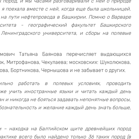
 пород, и мы часами разговаривали с ней о природе
я поехала вместе с ней, когда еще была школьницей.
 на пути нефтепровода в Башкирии. Помню о Варваре
итета - географический факультет Башкирского
 Ленинградского университета, и сборы на полевые
мович Татьяна Баянова перечисляет выдающихся
рк, Митрофанова, Чекулаева; московских: Шуколюкова,
ова, Бортникова, Чернышова и не забывает о других.
ьно работать в полевых условиях, проводить
кже учить иностранные языки и читать каждый день
ан и никогда не бояться задавать непонятные вопросы,
юбознательность и желание каждый день знать больше,
и – находка на Балтийском щите древнейших пород
рактике всего было найдено только 36 таких пород (в