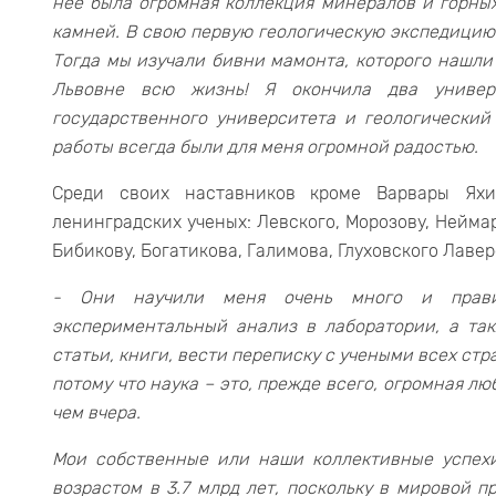
нее была огромная коллекция минералов и горных
камней. В свою первую геологическую экспедицию 
Тогда мы изучали бивни мамонта, которого нашли
Львовне всю жизнь! Я окончила два универс
государственного университета и геологический
работы всегда были для меня огромной радостью.
Среди своих наставников кроме Варвары Яхи
ленинградских ученых: Левского, Морозову, Нейма
Бибикову, Богатикова, Галимова, Глуховского Лавер
- Они научили меня очень много и правил
экспериментальный анализ в лаборатории, а та
статьи, книги, вести переписку с учеными всех стр
потому что наука – это, прежде всего, огромная л
чем вчера.
Мои собственные или наши коллективные успех
возрастом в 3.7 млрд лет, поскольку в мировой п