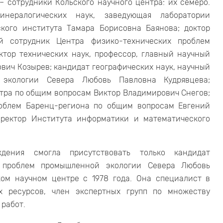
– сотрудники Кольского научного центра: их семеро.
нералогических наук, заведующая лаборатории
ского института Тамара Борисовна Баянова; доктор
ый сотрудник Центра физико-технических проблем
ктор технических наук, профессор, главный научный
вич Козырев; кандидат географических наук, научный
 экологии Севера Любовь Павловна Кудрявцева;
нтра по общим вопросам Виктор Владимирович Снегов;
роблем Баренц-региона по общим вопросам Евгений
иректор Института информатики и математического
ения смогла присутствовать только кандидат
а проблем промышленной экологии Севера Любовь
ком научном центре с 1978 года. Она специалист в
х ресурсов, член экспертных групп по множеству
 работ.