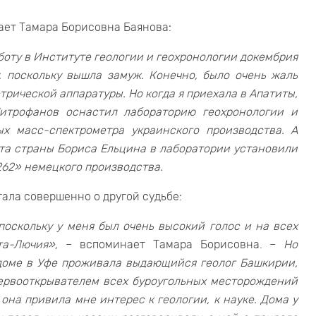
вает Тамара Борисовна Баянова:
боту в Институте геологии и геохронологии докембрия
, поскольку вышла замуж. Конечно, было очень жаль
трической аппаратуры. Но когда я приехала в Апатиты,
итрофанов оснастил лабораторию геохронологии и
х масс-спектрометра украинского производства. А
ента страны Бориса Ельцина в лаборатории установили
262» немецкого производства.
тала совершенно о другой судьбе:
 поскольку у меня был очень высокий голос и на всех
а-Лючия»,
– вспоминает Тамара Борисовна. –
Но
 доме в Уфе проживала выдающийся геолог Башкирии,
ервооткрывателем всех буроугольных месторождений
на привила мне интерес к геологии, к науке. Дома у