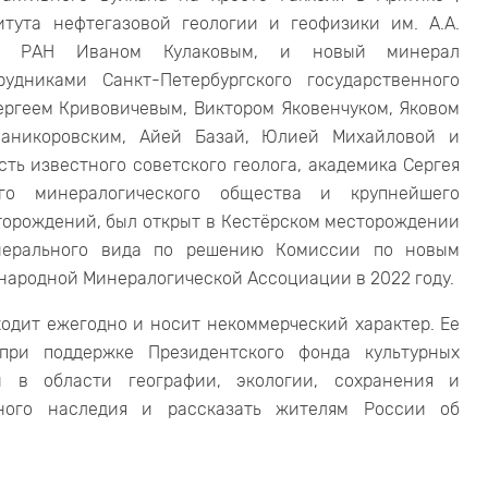
тута нефтегазовой геологии и геофизики им. А.А.
том РАН Иваном Кулаковым, и новый минерал
удниками Санкт-Петербургского государственного
ергеем Кривовичевым, Виктором Яковенчуком, Яковом
Паникоровским, Айей Базай, Юлией Михайловой и
ть известного советского геолога, академика Сергея
ого минералогического общества и крупнейшего
торождений, был открыт в Кестёрском месторождении
инерального вида по решению Комиссии по новым
ародной Минералогической Ассоциации в 2022 году.
одит ежегодно и носит некоммерческий характер. Ее
 при поддержке Президентского фонда культурных
ы в области географии, экологии, сохранения и
рного наследия и рассказать жителям России об