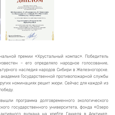
ональной премии «Хрустальный компас». Победитель
звестен – его определяло народное голосование,
льтурного наследия народов Сибири в Железногорске.
я академия Государственной противопожарной службы
 других номинациях решит жюри. Сейчас для каждой из
победу.
ышли программа долговременного экологического
кого государственного университета, фонда «Озеро
активного вулкана на хребте Гаккеля в Арктике»,