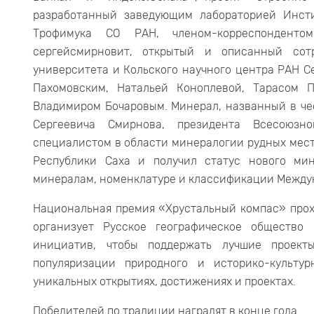
разработанный заведующим лабораторией Инсти
Трофимука СО РАН, членом-корреспонден
сергейсмирновит, открытый и описанный сотр
университета и Кольского научного центра РАН С
Пахомовским, Натальей Коноплевой, Тарасом 
Владимиром Бочаровым. Минерал, названный в чес
Сергеевича Смирнова, президента Всесоюзн
специалистом в области минералогии рудных мес
Республики Саха и получил статус нового м
минералам, номенклатуре и классификации Междун
Национальная премия «Хрустальный компас» прох
организует Русское географическое общество
инициатив, чтобы поддержать лучшие проект
популяризации природного и историко-культу
уникальных открытиях, достижениях и проектах.
Победителей по традиции наградят в конце года.