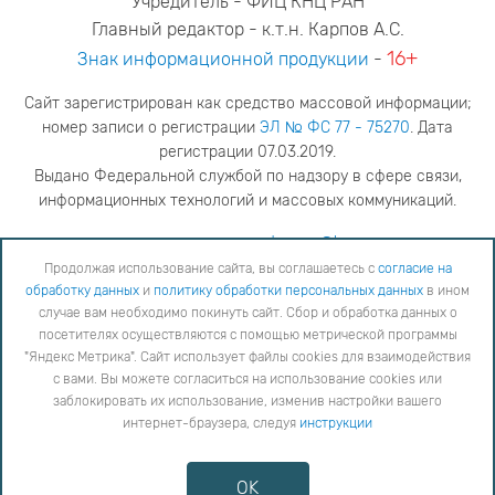
Учредитель - ФИЦ КНЦ РАН
Главный редактор - к.т.н. Карпов А.С.
16+
Знак информационной продукции
-
Сайт зарегистрирован как средство массовой информации;
номер записи о регистрации
ЭЛ № ФС 77 - 75270
. Дата
регистрации 07.03.2019.
Выдано Федеральной службой по надзору в сфере связи,
информационных технологий и массовых коммуникаций.
адрес редакции
ya.stogova@ksc.ru
телефон редакции
81555-79-516
Продолжая использование сайта, вы соглашаетесь с
согласие на
обработку данных
и
политику обработки персональных данных
в ином
Продолжая использование сайта, вы соглашаетесь с
согласие на обработку данных
и
Политику
случае вам необходимо покинуть сайт. Сбор и обработка данных о
обработки персональных данных
в ином случае вам необходимо покинуть сайт. Сбор и обработка
посетителях осуществляются с помощью метрической программы
данных о посетителях осуществляются с помощью метрической программы "Яндекс Метрика".
"Яндекс Метрика". Сайт использует файлы cookies для взаимодействия
Сайт использует файлы cookies для взаимодействия с вами. Вы можете согласиться на
использование cookies или заблокировать их использование, изменив настройки вашего интернет-
с вами. Вы можете согласиться на использование cookies или
браузера, следуя
инструкции
заблокировать их использование, изменив настройки вашего
интернет-браузера, следуя
инструкции
Copyright © 2026
Противодействие коррупции
OK