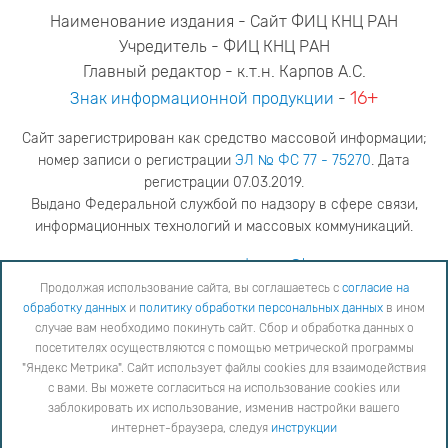
Наименование издания - Сайт ФИЦ КНЦ РАН
Учредитель - ФИЦ КНЦ РАН
Главный редактор - к.т.н. Карпов А.С.
16+
Знак информационной продукции
-
Сайт зарегистрирован как средство массовой информации;
номер записи о регистрации
ЭЛ № ФС 77 - 75270
. Дата
регистрации 07.03.2019.
Выдано Федеральной службой по надзору в сфере связи,
информационных технологий и массовых коммуникаций.
адрес редакции
ya.stogova@ksc.ru
телефон редакции
81555-79-516
Продолжая использование сайта, вы соглашаетесь с
согласие на
обработку данных
и
политику обработки персональных данных
в ином
Продолжая использование сайта, вы соглашаетесь с
согласие на обработку данных
и
Политику
случае вам необходимо покинуть сайт. Сбор и обработка данных о
обработки персональных данных
в ином случае вам необходимо покинуть сайт. Сбор и обработка
посетителях осуществляются с помощью метрической программы
данных о посетителях осуществляются с помощью метрической программы "Яндекс Метрика".
"Яндекс Метрика". Сайт использует файлы cookies для взаимодействия
Сайт использует файлы cookies для взаимодействия с вами. Вы можете согласиться на
использование cookies или заблокировать их использование, изменив настройки вашего интернет-
с вами. Вы можете согласиться на использование cookies или
браузера, следуя
инструкции
заблокировать их использование, изменив настройки вашего
интернет-браузера, следуя
инструкции