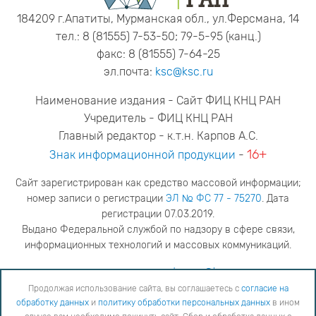
184209 г.Апатиты, Мурманская обл., ул.Ферсмана, 14
тел.: 8 (81555) 7-53-50; 79-5-95 (канц.)
факс: 8 (81555) 7-64-25
эл.почта:
ksc@ksc.ru
Наименование издания - Сайт ФИЦ КНЦ РАН
Учредитель - ФИЦ КНЦ РАН
Главный редактор - к.т.н. Карпов А.С.
16+
Знак информационной продукции
-
Сайт зарегистрирован как средство массовой информации;
номер записи о регистрации
ЭЛ № ФС 77 - 75270
. Дата
регистрации 07.03.2019.
Выдано Федеральной службой по надзору в сфере связи,
информационных технологий и массовых коммуникаций.
адрес редакции
ya.stogova@ksc.ru
телефон редакции
81555-79-516
Продолжая использование сайта, вы соглашаетесь с
согласие на
обработку данных
и
политику обработки персональных данных
в ином
Продолжая использование сайта, вы соглашаетесь с
согласие на обработку данных
и
Политику