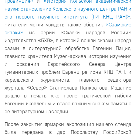
провинция»
и
«История Кольской академической
науки: становление Кольского научного центра РАН и
его первого научного института (ГИ КНЦ РАН)»
.
Читатели могли увидеть также сборник
«Саамские
сказки»
из серии «Сказки народов России»
издательства «БХВ», в который вошли сказки народа
саами в литературной обработке Евгении Пация,
главного хранителя Музея-архива истории изучения
и освоения Европейского Севера Центра
гуманитарных проблем Баренц-региона КНЦ РАН, и
карельского журналиста, главного редактора
журнала «Север» Станислава Панкратова. Издание
вышло в печать уже после трагической гибели
Евгении Яковлевны и стало важным знаком памяти о
ее литературном наследии.
После закрытия ярмарки экспозиция нашего стенда
была передана в дар Посольству Российской