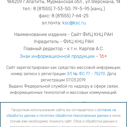
184209 г.Апатиты, Мурманская обл., ул.Ферсмана, 14
тел.: 8 (81555) 7-53-50; 79-5-95 (канц.)
факс: 8 (81555) 7-64-25
эл.почта:
ksc@ksc.ru
Наименование издания - Сайт ФИЦ КНЦ РАН
Учредитель - ФИЦ КНЦ РАН
Главный редактор - к.т.н. Карпов А.С.
16+
Знак информационной продукции
-
Сайт зарегистрирован как средство массовой информации;
номер записи о регистрации
ЭЛ № ФС 77 - 75270
. Дата
регистрации 07.03.2019.
Выдано Федеральной службой по надзору в сфере связи,
информационных технологий и массовых коммуникаций.
адрес редакции
ya.stogova@ksc.ru
телефон редакции
81555-79-516
Продолжая использование сайта, вы соглашаетесь с
согласие на
обработку данных
и
политику обработки персональных данных
в ином
Продолжая использование сайта, вы соглашаетесь с
согласие на обработку данных
и
Политику
случае вам необходимо покинуть сайт. Сбор и обработка данных о
обработки персональных данных
в ином случае вам необходимо покинуть сайт. Сбор и обработка