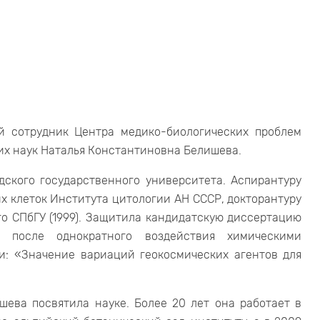
й сотрудник Центра медико-биологических проблем
ких наук Наталья Константиновна Белишева.
ского государственного университета. Аспирантуру
х клеток Института цитологии АН СССР, докторантуру
ого СПбГУ (1999). Защитила кандидатскую диссертацию
 после однократного воздействия химическими
и: «Значение вариаций геокосмических агентов для
шева посвятила науке. Более 20 лет она работает в