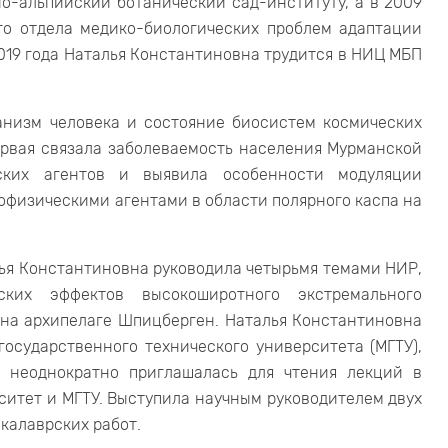
но-альпийский ботанический сад-институту, а в 2009
го отдела медико-биологических проблем адаптации
2019 года Наталья Константиновна трудится в НИЦ МБП
анизм человека и состояние биосистем космических
ервая связала заболеваемость населения Мурманской
ских агентов и выявила особенности модуляции
офизическими агентами в области полярного каспа на
лья Константиновна руководила четырьмя темами НИР,
еских эффектов высокоширотного экстремального
 на архипелаге Шпицберген. Наталья Константиновна
осударственного технического университета (МГТУ),
, неоднократно приглашалась для чтения лекций в
итет и МГТУ. Выступила научным руководителем двух
калаврских работ.