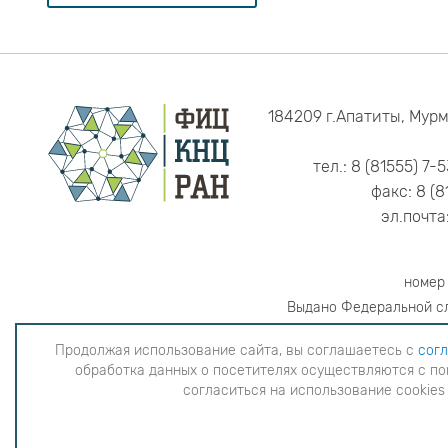
184209 г.Апатиты, Мурм
тел.: 8 (81555) 7-
факс: 8 (8
эл.почта
номер
Выдано Федеральной сл
Продолжая использование сайта, вы соглашаетесь с
согл
обработка данных о посетителях осуществляются с по
Продолжая использование сайта, вы согла
согласиться на использование cookies
данных о посетителях осуществляютс
использова