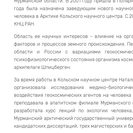
Мурманской области. В 2001 году пришла в Поляр
года была назначена заведующим нового научно
человека в Арктике Кольского научного центра. С 
КНЦ РАН.
Область ее научных интересов – влияние на орг
факторов и процессов земного происхождения. П
области и России с вариациями геокосмиче
психофизиологического состояния организма косм
архипелаге Шпицберген.
За время работы в Кольском научном центре Ната
организовала исследования медико-биологич
воздействия геокосмических агентов на человека
преподавала в апатитском филиале Мурманского г
разработала курс лекций по экологии человека
Мурманский арктический государственный универс
кандидатских диссертаций, трех магистерских и ба