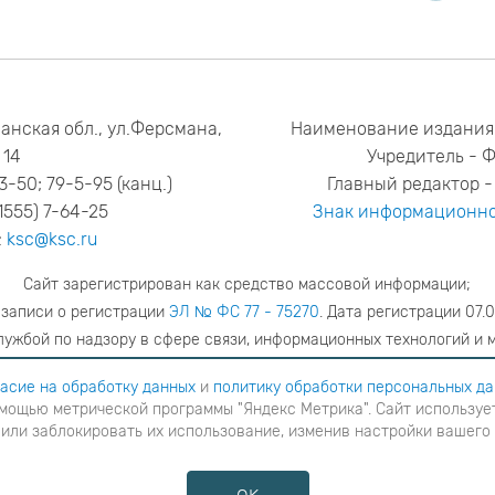
анская обл., ул.Ферсмана,
Наименование издания
14
Учредитель - 
53-50; 79-5-95 (канц.)
Главный редактор - 
1555) 7-64-25
Знак информационно
:
ksc@ksc.ru
Сайт зарегистрирован как средство массовой информации;
 записи о регистрации
ЭЛ № ФС 77 - 75270
. Дата регистрации 07.0
ужбой по надзору в сфере связи, информационных технологий и 
адрес редакции
ya.stogova@ksc.ru
телефон редакции
81555-79-51
асие на обработку данных
и
политику обработки персональных д
мощью метрической программы "Яндекс Метрика". Сайт использует
шаетесь с
согласие на обработку данных
и
Политику обработки персональных данных
в ином случае вам н
 или заблокировать их использование, изменив настройки вашего
я с помощью метрической программы "Яндекс Метрика". Сайт использует файлы cookies для взаимодейств
ние cookies или заблокировать их использование, изменив настройки вашего интернет-браузера, следуя