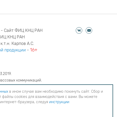
 - Сайт ФИЦ КНЦ РАН
ФИЦ КНЦ РАН
к.т.н. Карпов А.С.
16+
й продукции
-
3.2019.
массовых коммуникаций.
6
анных
в ином случае вам необходимо покинуть сайт. Сбор и
 файлы cookies для взаимодействия с вами. Вы можете
еобходимо покинуть сайт. Сбор и обработка
 интернет-браузера, следуя
инструкции
ия с вами. Вы можете согласиться на
инструкции