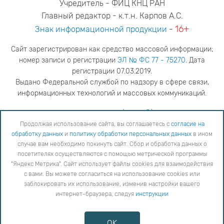
Учредитель - ФИЦ КНЦ РАН
Главный редактор - к.т.н. Карпов А.С.
16+
Знак информационной продукции
-
Сайт зарегистрирован как средство массовой информации;
номер записи о регистрации
ЭЛ № ФС 77 - 75270
. Дата
регистрации 07.03.2019.
Выдано Федеральной службой по надзору в сфере связи,
информационных технологий и массовых коммуникаций.
адрес редакции
ya.stogova@ksc.ru
телефон редакции
81555-79-516
Продолжая использование сайта, вы соглашаетесь с
согласие на
обработку данных
и
политику обработки персональных данных
в ином
Продолжая использование сайта, вы соглашаетесь с
согласие на обработку данных
и
Политику
случае вам необходимо покинуть сайт. Сбор и обработка данных о
обработки персональных данных
в ином случае вам необходимо покинуть сайт. Сбор и обработка
посетителях осуществляются с помощью метрической программы
данных о посетителях осуществляются с помощью метрической программы "Яндекс Метрика".
"Яндекс Метрика". Сайт использует файлы cookies для взаимодействия
Сайт использует файлы cookies для взаимодействия с вами. Вы можете согласиться на
использование cookies или заблокировать их использование, изменив настройки вашего интернет-
с вами. Вы можете согласиться на использование cookies или
браузера, следуя
инструкции
заблокировать их использование, изменив настройки вашего
интернет-браузера, следуя
инструкции
Copyright © 2026
Противодействие коррупции
OK