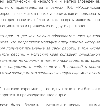
ей арктической минералогии и материаловедения,
астного правительства в рамках НОЦ «Российская
просов: как жить в новых условиях, как использовать
са для развития области, как создать максимально
пециалистов и привлечь их из других регионов.
тнером в рамках научно-образовательного центра
ажно, что подрастают молодые специалисты, которые
дня получают признание за свои работы, в том числе
тоги сессии. – Кольский край обладает уникальной
мельными металлами, и помимо производств, которые
и – например, в добыче лития. В высокой степени
 этом очевидно, что заполярные недра еще много чего
отки хвостохранилищ – сегодня технологии близки к
евратить в производственное сырье.
стречи было обсудить с учеными и промышленными