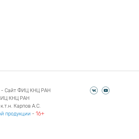
 - Сайт ФИЦ КНЦ РАН
ФИЦ КНЦ РАН
к.т.н. Карпов А.С.
16+
й продукции
-