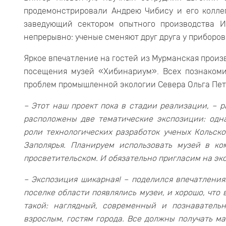
продемонстрировали Андрею Чибису и его колле
заведующий сектором опытного производства И
непрерывно: ученые сменяют друг друга у приборов
Яркое впечатление на гостей из Мурманская произ
посещения музей «Хибинариум». Всех познаком
проблем промышленной экологии Севера Ольга Пет
– Этот наш проект пока в стадии реализации, – р
расположены две тематические экспозиции: одн
роли технологических разработок ученых Кольск
Заполярья. Планируем использовать музей в к
просветительском. И обязательно пригласим на эк
– Экспозиция шикарная! – поделился впечатления
поселке области появлялись музеи, и хорошо, что 
такой: наглядный, современный и познавательн
взрослым, гостям города. Все должны получать м