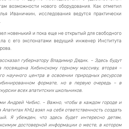
гам возможности нового оборудования. Как отметил
лья Иваничкин, исследования ведутся практически
.
вел новенький и пока еще не открытый для свободного
ила с его экспонатами ведущий инженер Института
рова.
ассказал губернатору Владимир Дядик. – Здесь будут
а посвящена Хибинскому горному массиву, вторая –
ого научного центра в освоении природных ресурсов
омбинированном формате, но в первую очередь – в
скурсии всех апатитских школьников.
ми Андрей Чибис. – Важно, чтобы в каждом городе и
в Апатитах КНЦ взял на себя ответственность создать
ый. Я убежден, что здесь будет интересно детям,
аксимум достоверной информации о месте, в котором