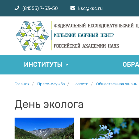
(81555) 7-53-50
ksc@ksc.ru
ИНСТИТУТЫ
ОБР
Главная
Пресс-служба
Новости
Общественная жизнь
День эколога