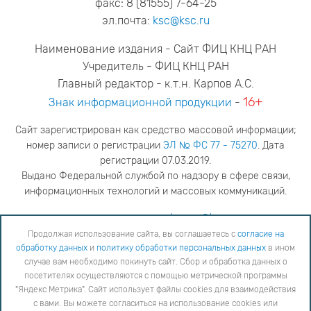
факс: 8 (81555) 7-64-25
эл.почта:
ksc@ksc.ru
Наименование издания - Сайт ФИЦ КНЦ РАН
Учредитель - ФИЦ КНЦ РАН
Главный редактор - к.т.н. Карпов А.С.
16+
Знак информационной продукции
-
Сайт зарегистрирован как средство массовой информации;
номер записи о регистрации
ЭЛ № ФС 77 - 75270
. Дата
регистрации 07.03.2019.
Выдано Федеральной службой по надзору в сфере связи,
информационных технологий и массовых коммуникаций.
адрес редакции
ya.stogova@ksc.ru
телефон редакции
81555-79-516
Продолжая использование сайта, вы соглашаетесь с
согласие на
обработку данных
и
политику обработки персональных данных
в ином
Продолжая использование сайта, вы соглашаетесь с
согласие на обработку данных
и
Политику
случае вам необходимо покинуть сайт. Сбор и обработка данных о
обработки персональных данных
в ином случае вам необходимо покинуть сайт. Сбор и обработка
посетителях осуществляются с помощью метрической программы
данных о посетителях осуществляются с помощью метрической программы "Яндекс Метрика".
"Яндекс Метрика". Сайт использует файлы cookies для взаимодействия
Сайт использует файлы cookies для взаимодействия с вами. Вы можете согласиться на
использование cookies или заблокировать их использование, изменив настройки вашего интернет-
с вами. Вы можете согласиться на использование cookies или
браузера, следуя
инструкции