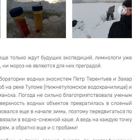
еще только ждут будущих экспедиций, лимнологи уже
, ни мороз не являются для них преградой.
аборатории водных экосистем Петр Терентьев и Захар
об на реке Туломе (Нижнетуломское водохранилище) и
анска. Погода не сильно благоприятствовала ученым
оверхность водных объектов превратилась в слоеный
азовался еще в начале зимы, поэтому передвигаться по
увязали в водно-снежной каше. А ведь на каждую точку
рем, а обратно еще и с пробами!