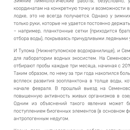
Зимние лимнологические работы, безусловно, 
координатам на конкретную точку и возможности вз
лодке, это не всегда получается. Однако у зимн
только руки, которые не удается постоянно держать
– например, планктонные сетки (приходится брать
отбора воды), покрываясь причудливыми ледяными 
И Тулома (Нижнетуломское водохранилище), и Се
для лаборатории водных экосистем. На Семеновск
отбирают пробы каждые три месяца, начиная с 2019
Таким образом, по нему за три года накопился бол
всплеск развития зоопланктона в толще воды, 
начале февраля. В прошлый выезд на Семеновс
повышенную активность живых организмов в озер
Одним из объяснений такого явления может б
поступлением биогенных элементов (в основном фо
антропогенным недугом.