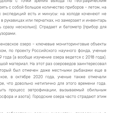
удобны с точки зрения выхода по географическим
ять с собой большое количество приборов – летом, на
их экспедиций есть и минусы: на холоде коченеют не
 в рукавицах или перчатках, но замерзает и инвентарь
 сразу несколько). Страдает и батометр (прибор для
узорами.
меновское озеро – ключевые мониторинговые объекты
ом, по проекту Российского научного фонда, ученые
 года (а вообще изучение озера ведется с 2018 года).
ьшой материал. На этот раз озероведов заинтересовал
который был отмечен даже местными рыбаками еще в
кое, в октябре 2020 года, ученые также отмечали
е, что довольно нетипично для этого времени года.
ыть процесс эвтрофикации, вызываемый обильным
сфора и азота). Городские озера часто страдают этим