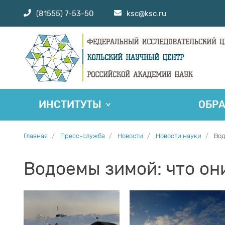
(81555) 7-53-50
ksc@ksc.ru
ИНСТИТУТЫ
ОБР
Главная
Пресс-служба
Новости
Новости науки
Вод
Водоемы зимой: что он