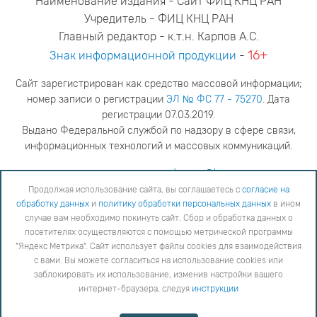
Наименование издания - Сайт ФИЦ КНЦ РАН
Учредитель - ФИЦ КНЦ РАН
Главный редактор - к.т.н. Карпов А.С.
16+
Знак информационной продукции
-
Сайт зарегистрирован как средство массовой информации;
номер записи о регистрации
ЭЛ № ФС 77 - 75270
. Дата
регистрации 07.03.2019.
Выдано Федеральной службой по надзору в сфере связи,
информационных технологий и массовых коммуникаций.
адрес редакции
ya.stogova@ksc.ru
телефон редакции
81555-79-516
Продолжая использование сайта, вы соглашаетесь с
согласие на
обработку данных
и
политику обработки персональных данных
в ином
Продолжая использование сайта, вы соглашаетесь с
согласие на обработку данных
и
Политику
случае вам необходимо покинуть сайт. Сбор и обработка данных о
обработки персональных данных
в ином случае вам необходимо покинуть сайт. Сбор и обработка
посетителях осуществляются с помощью метрической программы
данных о посетителях осуществляются с помощью метрической программы "Яндекс Метрика".
"Яндекс Метрика". Сайт использует файлы cookies для взаимодействия
Сайт использует файлы cookies для взаимодействия с вами. Вы можете согласиться на
использование cookies или заблокировать их использование, изменив настройки вашего интернет-
с вами. Вы можете согласиться на использование cookies или
браузера, следуя
инструкции
заблокировать их использование, изменив настройки вашего
интернет-браузера, следуя
инструкции
Copyright © 2026