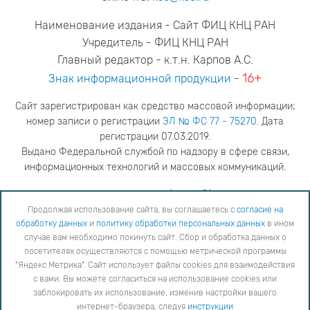
Наименование издания - Сайт ФИЦ КНЦ РАН
Учредитель - ФИЦ КНЦ РАН
Главный редактор - к.т.н. Карпов А.С.
16+
Знак информационной продукции
-
Сайт зарегистрирован как средство массовой информации;
номер записи о регистрации
ЭЛ № ФС 77 - 75270
. Дата
регистрации 07.03.2019.
Выдано Федеральной службой по надзору в сфере связи,
информационных технологий и массовых коммуникаций.
адрес редакции
ya.stogova@ksc.ru
телефон редакции
81555-79-516
Продолжая использование сайта, вы соглашаетесь с
согласие на
обработку данных
и
политику обработки персональных данных
в ином
Продолжая использование сайта, вы соглашаетесь с
согласие на обработку данных
и
Политику
случае вам необходимо покинуть сайт. Сбор и обработка данных о
обработки персональных данных
в ином случае вам необходимо покинуть сайт. Сбор и обработка
посетителях осуществляются с помощью метрической программы
данных о посетителях осуществляются с помощью метрической программы "Яндекс Метрика".
"Яндекс Метрика". Сайт использует файлы cookies для взаимодействия
Сайт использует файлы cookies для взаимодействия с вами. Вы можете согласиться на
использование cookies или заблокировать их использование, изменив настройки вашего интернет-
с вами. Вы можете согласиться на использование cookies или
браузера, следуя
инструкции
заблокировать их использование, изменив настройки вашего
интернет-браузера, следуя
инструкции