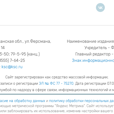
анская обл., ул.Ферсмана,
Наименование издания
14
Учредитель - 
53-50; 79-5-95 (канц.)
Главный редактор - 
1555) 7-64-25
Знак информационно
:
ksc@ksc.ru
Сайт зарегистрирован как средство массовой информации;
 записи о регистрации
ЭЛ № ФС 77 - 75270
. Дата регистрации 07.0
ужбой по надзору в сфере связи, информационных технологий и 
адрес редакции
ya.stogova@ksc.ru
телефон редакции
81555-79-51
асие на обработку данных
и
политику обработки персональных д
мощью метрической программы "Яндекс Метрика". Сайт использует
шаетесь с
согласие на обработку данных
и
Политику обработки персональных данных
в ином случае вам н
 или заблокировать их использование, изменив настройки вашего
я с помощью метрической программы "Яндекс Метрика". Сайт использует файлы cookies для взаимодейств