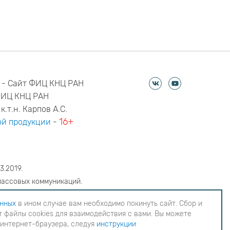
 - Сайт ФИЦ КНЦ РАН
ФИЦ КНЦ РАН
к.т.н. Карпов А.С.
16+
й продукции
-
3.2019.
массовых коммуникаций.
6
анных
в ином случае вам необходимо покинуть сайт. Сбор и
 файлы cookies для взаимодействия с вами. Вы можете
еобходимо покинуть сайт. Сбор и обработка
 интернет-браузера, следуя
инструкции
ия с вами. Вы можете согласиться на