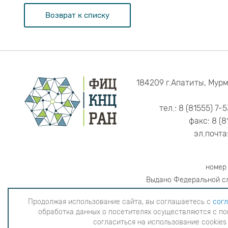
Возврат к списку
184209 г.Апатиты, Мурм
тел.: 8 (81555) 7-
факс: 8 (8
эл.почта
номер
Выдано Федеральной сл
Продолжая использование сайта, вы соглашаетесь с
согл
обработка данных о посетителях осуществляются с по
Продолжая использование сайта, вы согла
согласиться на использование cookies
данных о посетителях осуществляютс