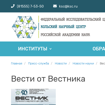
(81555) 7-53-50
ksc@ksc.ru
ИНСТИТУТЫ
ОБР
Главная
Пресс-служба
Новости
Новости науки
Вес
Вести от Вестника