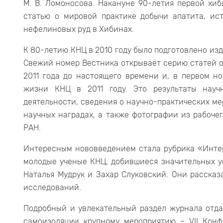
М. В. Ломоносова. Накануне 90-летия первой хи
статью о мировой практике добычи апатита, ис
нефелиновых руд в Хибинах.
К 80-летию КНЦ в 2010 году было подготовлено из
Свежий номер Вестника открывает серию статей о
2011 года до настоящего времени и, в первом н
жизни КНЦ в 2011 году. Это результаты науч
деятельности, сведения о научно-практических м
научных наградах, а также фотографии из рабоч
РАН.
Интересным нововведением стала рубрика «Инте
молодые ученые КНЦ, добившиеся значительных ус
Наталья Мудрук и Захар Слуковский. Они рассказ
исследований.
Подробный и увлекательный раздел журнала отд
самоизоляции крупному мероприятию – VII Кон