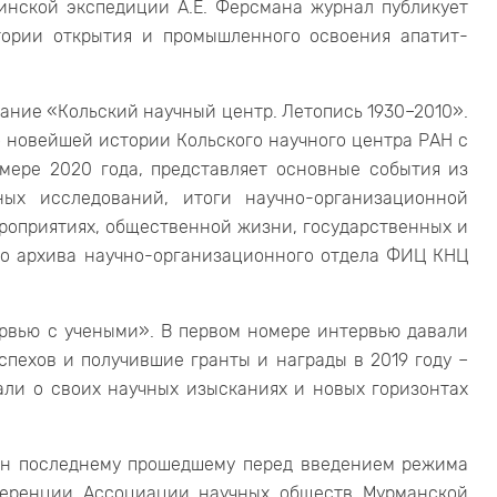
бинской экспедиции А.Е. Ферсмана журнал публикует
тории открытия и промышленного освоения апатит-
дание «Кольский научный центр. Летопись 1930–2010».
 новейшей истории Кольского научного центра РАН с
омере 2020 года, представляет основные события из
ных исследований, итоги научно-организационной
ероприятиях, общественной жизни, государственных и
его архива научно-организационного отдела ФИЦ КНЦ
рвью с учеными». В первом номере интервью давали
пехов и получившие гранты и награды в 2019 году –
али о своих научных изысканиях и новых горизонтах
ан последнему прошедшему перед введением режима
ференции Ассоциации научных обществ Мурманской