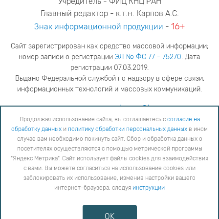
Учредитель - ФИЦ КНЦ РАН
Главный редактор - к.т.н. Карпов А.С.
16+
Знак информационной продукции
-
Сайт зарегистрирован как средство массовой информации;
номер записи о регистрации
ЭЛ № ФС 77 - 75270
. Дата
регистрации 07.03.2019.
Выдано Федеральной службой по надзору в сфере связи,
информационных технологий и массовых коммуникаций.
адрес редакции
ya.stogova@ksc.ru
телефон редакции
81555-79-516
Продолжая использование сайта, вы соглашаетесь с
согласие на
обработку данных
и
политику обработки персональных данных
в ином
Продолжая использование сайта, вы соглашаетесь с
согласие на обработку данных
и
Политику
случае вам необходимо покинуть сайт. Сбор и обработка данных о
обработки персональных данных
в ином случае вам необходимо покинуть сайт. Сбор и обработка
посетителях осуществляются с помощью метрической программы
данных о посетителях осуществляются с помощью метрической программы "Яндекс Метрика".
"Яндекс Метрика". Сайт использует файлы cookies для взаимодействия
Сайт использует файлы cookies для взаимодействия с вами. Вы можете согласиться на
использование cookies или заблокировать их использование, изменив настройки вашего интернет-
с вами. Вы можете согласиться на использование cookies или
браузера, следуя
инструкции
заблокировать их использование, изменив настройки вашего
интернет-браузера, следуя
инструкции
Copyright © 2026
Противодействие коррупции
OK