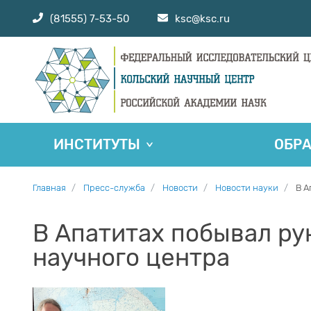
(81555) 7-53-50
ksc@ksc.ru
ИНСТИТУТЫ
ОБР
Главная
Пресс-служба
Новости
Новости науки
В А
В Апатитах побывал ру
научного центра