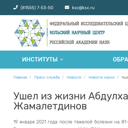
(81555) 7-53-50
ksc@ksc.ru
ИНСТИТУТЫ
ОБР
Главная
Пресс-служба
Новости
Новости науки
Уше
Ушел из жизни Абдулх
Жамалетдинов
19 января 2021 года после тяжелой болезни на 8