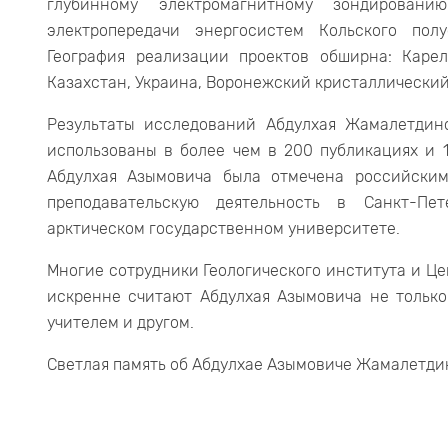
глубинному электромагнитному зондирова
электропередачи энергосистем Кольского пол
География реализации проектов обширна: Карел
Казахстан, Украина, Воронежский кристаллический
Результаты исследований Абдулхая Жамалетдин
использованы в более чем в 200 публикациях и 1
Абдулхая Азымовича была отмечена российски
преподавательскую деятельность в Санкт-Пе
арктическом государственном университете.
Многие сотрудники Геологического института и Ц
искренне считают Абдулхая Азымовича не тольк
учителем и другом.
Светлая память об Абдулхае Азымовиче Жамалетдин