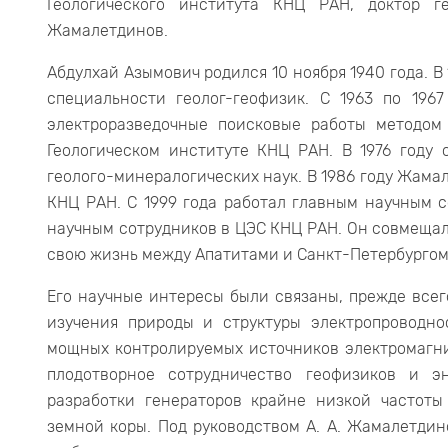
Геологического института КНЦ РАН, доктор г
Жамалетдинов.
Абдулхай Азымович родился 10 ноября 1940 года. В
специальности геолог-геофизик. С 1963 по 196
электроразведочные поисковые работы методом
Геологическом институте КНЦ РАН. В 1976 году 
геолого-минералогических наук. В 1986 году Жама
КНЦ РАН. С 1999 года работал главным научным 
научным сотрудников в ЦЭС КНЦ РАН. Он совмещал
свою жизнь между Апатитами и Санкт-Петербургом
Его научные интересы были связаны, прежде все
изучения природы и структуры электропроводн
мощных контролируемых источников электромагнит
плодотворное сотрудничество геофизиков и э
разработки генераторов крайне низкой частоты
земной коры. Под руководством А. А. Жамалетди