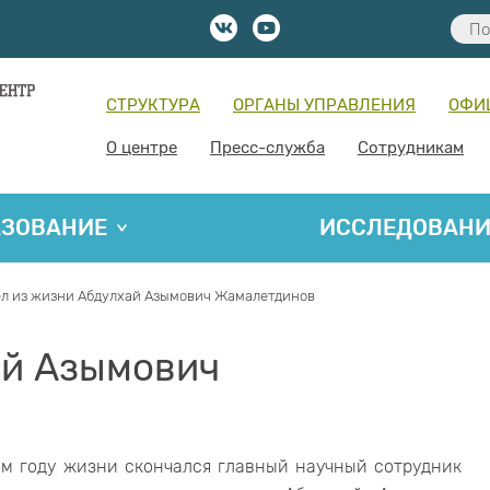
СТРУКТУРА
ОРГАНЫ УПРАВЛЕНИЯ
ОФИ
О центре
Пресс-служба
Сотрудникам
АЗОВАНИЕ
ИССЛЕДОВАН
л из жизни Абдулхай Азымович Жамалетдинов
ай Азымович
1-м году жизни скончался главный научный сотрудник