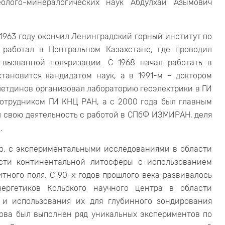
еолого-минералогических наук Абдулхай Азымович
 1963 году окончил Ленинградский горный институт по
7 работал в Центральном Казахстане, где проводил
 вызванной поляризации. С 1968 начал работать в
становится кандидатом наук, а в 1991-м – доктором
летдинов организовал лабораторию геоэлектрики в ГИ
сотрудником ГИ КНЦ РАН, а с 2000 года был главным
 свою деятельность с работой в СПбФ ИЗМИРАН, деля
.
го, с экспериментальными исследованиями в области
ости континентальной литосферы с использованием
ного поля. С 90-х годов прошлого века развивалось
нергетиков Кольского научного центра в области
 и использования их для глубинного зондирования
нова был выполнен ряд уникальных экспериментов по