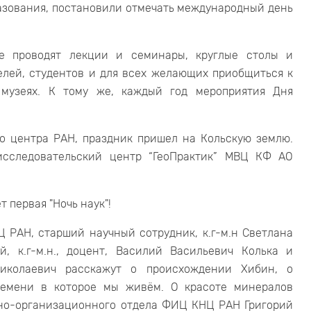
разования, постановили отмечать международный день
е проводят лекции и семинары, круглые столы и
елей, студентов и для всех желающих приобщиться к
 музеях. К тому же, каждый год мероприятия Дня
го центра РАН, праздник пришел на Кольскую землю.
исследовательский центр “ГеоПрактик” МВЦ КФ АО
т первая "Ночь наук"!
Ц РАН, старший научный сотрудник, к.г-м.н Светлана
, к.г-м.н., доцент, Василий Васильевич Колька и
 Николаевич расскажут о происхождении Хибин, о
времени в которое мы живём. О красоте минералов
чно-организационного отдела ФИЦ КНЦ РАН Григорий