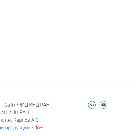
 - Сайт ФИЦ КНЦ РАН
ФИЦ КНЦ РАН
к.т.н. Карпов А.С.
16+
й продукции
-