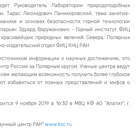
едет Руководитель Лаборатории природоподобных
и, Тарас Леонидович Паникоровский, тема занятия-
ханике и основах безопасности горной технологии
аспарьян Эдуард Варужанович - Горный институт ФИЦ
 красивейших природных явлений Севера, Полярных
но-издательский отдел ФИЦ КНЦ РАН.
 источником информации о научных достижениях, это
тр России за Полярным кругом. Ученые центра ведут
 всем желающим возможность получить более глубокое
ют избавиться от ложных представлений и мифов о
ится 9 ноября 2019 в 16:30 в МВЦ КФ АО "Апатит", г.
аучный центр РАН"
www.ksc.ru