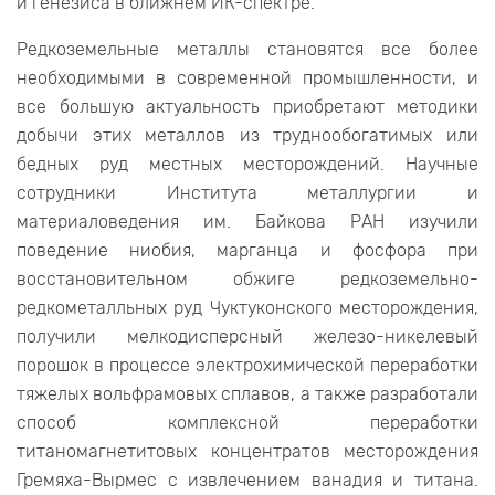
и генезиса в ближнем ИК-спектре.
Редкоземельные металлы становятся все более
необходимыми в современной промышленности, и
все большую актуальность приобретают методики
добычи этих металлов из труднообогатимых или
бедных руд местных месторождений. Научные
сотрудники Института металлургии и
материаловедения им. Байкова РАН изучили
поведение ниобия, марганца и фосфора при
восстановительном обжиге редкоземельно-
редкометалльных руд Чуктуконского месторождения,
получили мелкодисперсный железо-никелевый
порошок в процессе электрохимической переработки
тяжелых вольфрамовых сплавов, а также разработали
способ комплексной переработки
титаномагнетитовых концентратов месторождения
Гремяха-Вырмес с извлечением ванадия и титана.