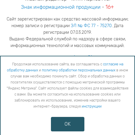
16+
Знак информационной продукции
-
Сайт зарегистрирован как средство массовой информации;
номер записи о регистрации
ЭЛ № ФС 77 - 75270
. Дата
регистрации 07.03.2019.
Выдано Федеральной службой по надзору в сфере связи,
информационных технологий и массовых коммуникаций.
адрес редакции
ya.stogova@ksc.ru
телефон редакции
81555-79-516
Продолжая использование сайта, вы соглашаетесь с
согласие на
обработку данных
и
политику обработки персональных данных
в ином
Продолжая использование сайта, вы соглашаетесь с
согласие на обработку данных
и
Политику
случае вам необходимо покинуть сайт. Сбор и обработка данных о
обработки персональных данных
в ином случае вам необходимо покинуть сайт. Сбор и обработка
посетителях осуществляются с помощью метрической программы
данных о посетителях осуществляются с помощью метрической программы "Яндекс Метрика".
"Яндекс Метрика". Сайт использует файлы cookies для взаимодействия
Сайт использует файлы cookies для взаимодействия с вами. Вы можете согласиться на
использование cookies или заблокировать их использование, изменив настройки вашего интернет-
с вами. Вы можете согласиться на использование cookies или
браузера, следуя
инструкции
заблокировать их использование, изменив настройки вашего
интернет-браузера, следуя
инструкции
Copyright © 2026
Противодействие коррупции
OK
Сообщить об ошибке
Карта сайта